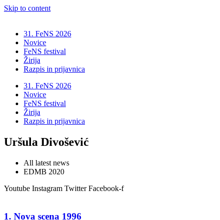
Skip to content
31. FeNS 2026
Novice
FeNS festival
Žirija
Razpis in prijavnica
31. FeNS 2026
Novice
FeNS festival
Žirija
Razpis in prijavnica
Uršula Divošević
All latest news
EDMB 2020
Youtube
Instagram
Twitter
Facebook-f
1. Nova scena 1996