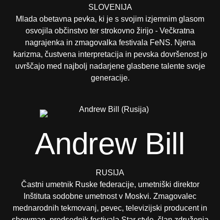
SLOVENIJA
Mlada obetavna pevka, ki je s svojim izjemnim glasom
osvojila občinstvo ter strokovno žirijo - Večkratna
nagrajenka in zmagovalka festivala FeNS. Njena
karizma, čustvena interpretacija in pevska dovršenost jo
uvrščajo med najbolj nadarjene glasbene talente svoje
generacije.
Andrew Bill
RUSIJA
Častni umetnik Ruske federacije, umetniški direktor
Inštituta sodobne umetnost v Moskvi. Zmagovalec
mednarodnih tekmovanj, pevec, televizijski producent in
showman, predsednik festivala Star style, član združenja