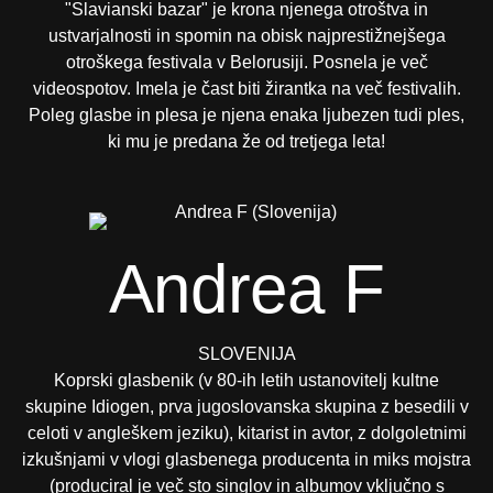
"Slavianski bazar" je krona njenega otroštva in
ustvarjalnosti in spomin na obisk najprestižnejšega
otroškega festivala v Belorusiji. Posnela je več
videospotov. Imela je čast biti žirantka na več festivalih.
Poleg glasbe in plesa je njena enaka ljubezen tudi ples,
ki mu je predana že od tretjega leta!
Andrea F
SLOVENIJA
Koprski glasbenik (v 80-ih letih ustanovitelj kultne
skupine Idiogen, prva jugoslovanska skupina z besedili v
celoti v angleškem jeziku), kitarist in avtor, z dolgoletnimi
izkušnjami v vlogi glasbenega producenta in miks mojstra
(produciral je več sto singlov in albumov vključno s