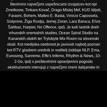
števlinimi največjimi uspešnicami izvajalcev kot npr
Zmelkoow, Tinkara Kovač, Drago Mislej Mef, KUD Idijoti,
Faraoni, Bohem, Matteo E. Basta, Vinicio Capossela,
Sixtynine, Žiga Rustja, Jernej Zoran, Lara Baruca, Elvis
Šahbaz, Harpier, No Offence, ipd). Je tudi lastnik dveh
vrhunskih snemalnih studiev, Ocean Spiral Studio na
Kanarskih otokih ter Trylobyte Mix Room na slovenski
obali. Kot medijska osebnost je javnosti najbolj poznan
kot RTV glasbeni urednik in voditelj (oddaje NLP, Ema,
Eurosong, Sanremo, Effe's Inferno, Rhythm & News, 10-
2-Go, ipd) s preštevilnimi opravljenimi pogosto
ekskluzivnimi intervjuji z največjimi imeni italijanske in
svetovne glasbe (Zucchero, Vasco Rossi, Nek, Biagio
Antonacci, Mango, Bungaro, Angelo Branduardi, Gianna
Nannini, Carlos Nuñez, Bryan Adams, R.E.M., Mark
Knopfler, Joe Cocker, The Cardigans, Bon Jovi, Joan
Armatrading, Moby, Blur, Michael Bolton, Loreena
McKennitt, Los Lobos, Joan Baez, Deep Purple, Jethro