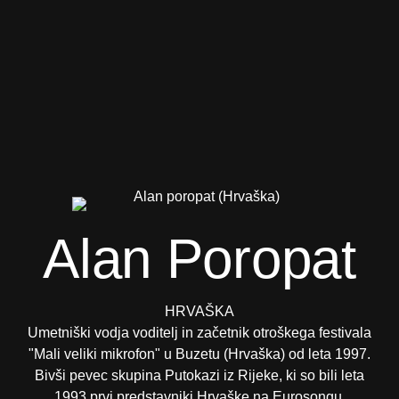
Alan Poropat
HRVAŠKA
Umetniški vodja voditelj in začetnik otroškega festivala
"Mali veliki mikrofon" u Buzetu (Hrvaška) od leta 1997.
Bivši pevec skupina Putokazi iz Rijeke, ki so bili leta
1993 prvi predstavniki Hrvaške na Eurosongu.​