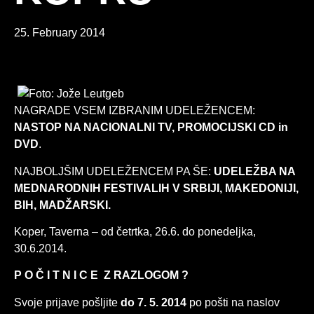
25. February 2014
NAGRADE VSEM IZBRANIM UDELEŽENCEM:
NASTOP NA NACIONALNI TV, PROMOCIJSKI CD in
DVD
.
NAJBOLJŠIM UDELEŽENCEM PA ŠE:
UDELEŽBA NA
MEDNARODNIH FESTIVALIH V SRBIJI, MAKEDONIJI,
BIH, MADŽARSKI.
Koper, Taverna – od četrtka, 26.6. do ponedeljka,
30.6.2014.
P O Č I T N I C E Z RAZLOGOM ?
Svoje prijave pošljite
do 7. 5. 2014
po pošti na naslov