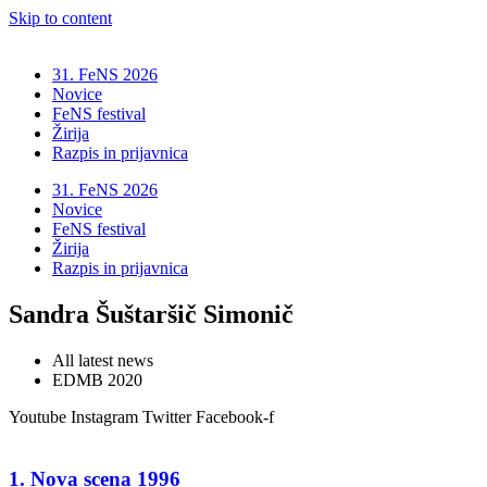
Skip to content
31. FeNS 2026
Novice
FeNS festival
Žirija
Razpis in prijavnica
31. FeNS 2026
Novice
FeNS festival
Žirija
Razpis in prijavnica
Sandra Šuštaršič Simonič
All latest news
EDMB 2020
Youtube
Instagram
Twitter
Facebook-f
1. Nova scena 1996