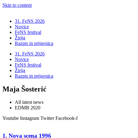
Skip to content
31. FeNS 2026
Novice
FeNS festival
Žirija
Razpis in prijavnica
31. FeNS 2026
Novice
FeNS festival
Žirija
Razpis in prijavnica
Maja Šosterić
All latest news
EDMB 2020
Youtube
Instagram
Twitter
Facebook-f
1. Nova scena 1996