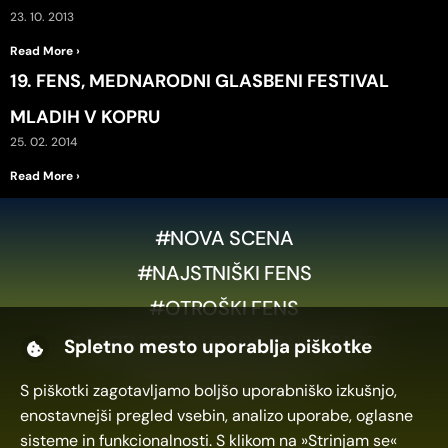
23. 10. 2013
Read More ›
19. FENS, MEDNARODNI GLASBENI FESTIVAL
MLADIH V KOPRU
25. 02. 2014
Read More ›
#NOVA SCENA
#NAJSTNIŠKI FENS
#OTROŠKI FENS
ZASEBNOST IN POGOJI UPORABE
Spletno mesto uporablja piškotke
COOKIE POLICY (EU)
S piškotki zagotavljamo boljšo uporabniško izkušnjo,
enostavnejši pregled vsebin, analizo uporabe, oglasne
sisteme in funkcionalnosti. S klikom na »Strinjam se«