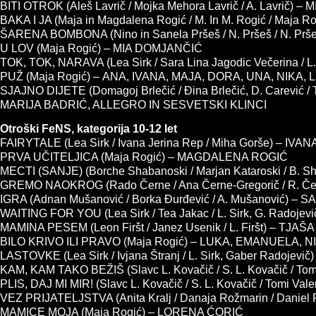
BITI OTROK (Aleš Lavrič / Mojka Mehora Lavrič / A. Lavrič) –
BAKA I JA (Maja in Magdalena Rogić / M. In M. Rogić / Maja 
ŠARENA BOMBONA (Nino in Sanela Pršeš / N. Pršeš / N. Pr
U LOV (Maja Rogić) – MIA DOMJANČIĆ
TOK, TOK, NARAVA (Lea Sirk / Sara Lina Jagodic Večerina /
PUŽ (Maja Rogić) – ANA, IVANA, MAJA, DORA, UNA, NIKA,
SJAJNO DIJETE (Domagoj Brlečić / Đina Brlečić, D. Carevi
MARIJA BADRIĆ, ALLEGRO IN SESVETSKI KLINCI
Otroški FeNS, kategorija 10-12 let
FAIRYTALE (Lea Sirk / Ivana Jerina Rep / Miha Gorše) – IV
PRVA UČITELJICA (Maja Rogić) – MAGDALENA ROGIĆ
MECTI (SANJE) (Borche Shabanoski / Marjan Kataroski / B.
GREMO NAOKROG (Rado Černe / Ana Černe-Gregorič / R. Če
IGRA (Adnan Mušanović / Borka Đurđević / A. Mušanović) – 
WAITING FOR YOU (Lea Sirk / Tea Jakac / L. Sirk, G. Radoje
MAMINA PESEM (Leon Firšt / Janez Usenik / L. Firšt) – TJAŠ
BILO KRIVO ILI PRAVO (Maja Rogić) – LUKA, EMANUELA, N
LASTOVKE (Lea Sirk / Ivjana Štranj / L. Sirk, Gaber Radojev
KAM, KAM TAKO BEŽIŠ (Slavc L. Kovačič / S. L. Kovačič / T
PLIS, DAJ MI MIR! (Slavc L. Kovačič / S. L. Kovačič / Tomi 
VEZ PRIJATELJSTVA (Anita Kralj / Danaja Rožmarin / Danie
MAMICE MOJA (Maja Rogić) – LORENA ĆORIĆ