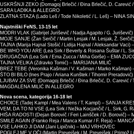
USKRŠNJI ZEKO (Domagoj Brlečić / Đina Brlečić, D. Carević
SARA LADIKA & ALLEGRO
ZLATNA STAZA (Lado Leš / Tode Nikoletić / L. Leš) – NINA S
Najstniški FeNS, 13-15 let
MODRI VLAK (Gabrijel Juriševič / Nadja Agapito / G. Jurišev
MOJE SANJE (Žan Serčič / Martin Lesjak / M. Lesjak, Ž. Serč
TAJNA (Marija Hajnal Stošić / Lidija Hajnal / Aleksandar Vaci
BE WHO YOU ARE (Lea Sirk / Beverly & Rosana Šuštar / L. 
DRUGAČNA (Lea Sirk / Ema Zucca / Miha Gorše) – EMA ZU
TAJNA VELIKA (Zdravko Tomić) – MARIJANA MILIĆ
BREZ TEBE (Veronika Kašman / V. Kašman / Marko Kašma
ŠTO BI BILO (Ines Prajo / Ariana Kunštek / Tihomir Preradovi
LJUBAV ZA SVE (Domagoj Brlečić / Đina Brlečić, D. Carevi
MAGDALENA MILIĆ IN ALLEGRO
Nova scena, kategorija 16-18 let
CHOICE (Tadej Kampl / Mea Valens / T. Kampl) – SANJA KR
VEM, DA TO NI VSE (Lea Sirk / Nežka Kocjančič / L. Sirk, G
HIŠA RADOSTI (Dejan Borovič / Feri Lainšček / D. Borovič
SMILE AGAIN (Franko Reja / Manca Kumar / F. Reja) – MA
VSE LAHKO JI DAM (Jani Lipičnik) – MAJ VRHOVEC
POGLEJ ME V OČI (Martin Prevejšek / M. Prevejšek / Primož