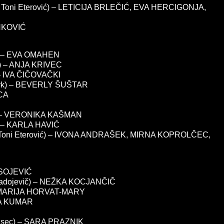
 / Toni Eterović) – LETICIJA BRLEČIĆ, EVA HERCIGONJA,
INKOVIĆ
ič) – EVA OMAHEN
ič) – ANJA KRIVEC
) – IVA ČIČOVAČKI
Sirk) – BEVERLY ŠUŠTAR
CCA
n) – VERONIKA KAŠMAN
ć) – KARLA HAVIĆ
ć / Toni Eterović) – IVONA ANDRAŠEK, MIRNA KOPROLČEC,
ESOJEVIĆ
. Radojevič) – NEŽKA KOCJANČIČ
) – MARIJA HORVAT-MARY
NCA KUMAR
 Lisec) – SARA PRAZNIK