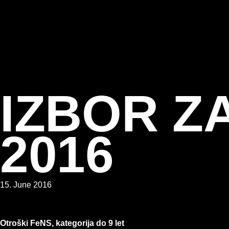
IZBOR Z
2016
15. June 2016
Otroški FeNS, kategorija do 9 let