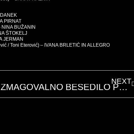
 ŽIDANEK
IKA PIRNAT
) – NINA BUŽANIN
 ANA ŠTOKELJ
NTA JERMAN
ević / Toni Eterović) – IVANA BRLETIĆ IN ALLEGRO
NEXT
ZMAGOVALNO BESEDILO PESMI FENS 2016 – HIŠA RADOSTI, AVTOR FERI LAINŠČEK