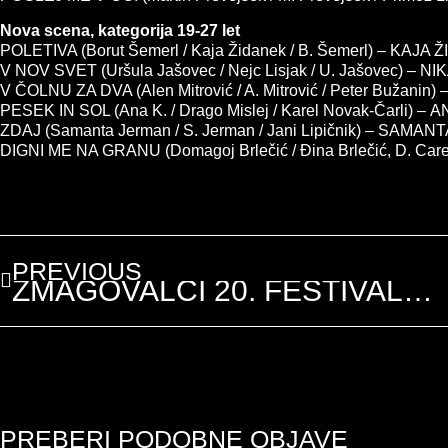
Nova scena, kategorija 19-27 let
POLETIVA (Borut Šemerl / Kaja Židanek / B. Šemerl) – KAJA
V NOV SVET (Uršula Jašovec / Nejc Lisjak / U. Jašovec) – N
V ČOLNU ZA DVA (Alen Mitrović / A. Mitrović / Peter Bužanin
PESEK IN SOL (Ana K. / Drago Mislej / Karel Novak-Čarli) –
ZDAJ (Samanta Jerman / S. Jerman / Jani Lipičnik) – SAMA
DIGNI ME NA GRANU (Domagoj Brlečić / Đina Brlečić, D. Car
PREVIOUS
ZMAGOVALCI 20. FESTIVALA FENS 2015
PREBERI PODOBNE OBJAVE