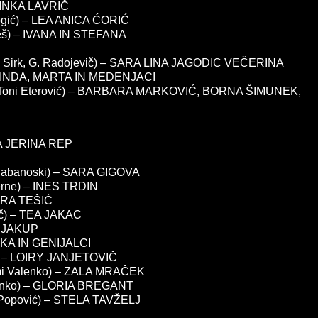
 MINKA LAVRIČ
Rogić) – LEA ANICA ĆORIĆ
šeš) – IVANA IN STEFANA
 L. Sirk, G. Radojevič) – SARA LINA JAGODIC VEČERINA
 LINDA, MARTA IN MEDENJACI
ć / Toni Eterović) – BARBARA MARKOVIĆ, BORNA ŠIMUNEK,
ANA JERINA REP
 Shabanoski) – SARA GIGOVA
rne) – INES TRDIN
SARA TEŠIĆ
vič) – TEA JAKAC
A JAKUP
IKA IN GENIJALCI
ič) – LOIRY JANJETOVIČ
omi Valenko) – ZALA MRAČEK
Valenko) – GLORIA BREGANT
l Popović) – STELA TAVŽELJ