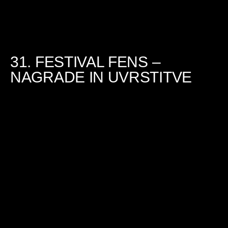
31. FESTIVAL FENS –
NAGRADE IN UVRSTITVE
01. 07. 2026
READ MORE ›
#NOVA SCENA
#NAJSTNIŠKI FENS
#OTROŠKI FENS
ZASEBNOST IN POGOJI UPORABE