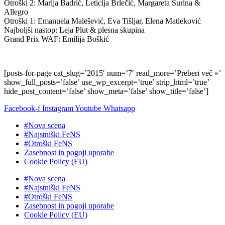
Otroški 2: Marija Badrić, Leticija Brlečić, Margareta Šurina &
Allegro
Otroški 1: Emanuela Malešević, Eva Tišljar, Elena Matleković
Najboljši nastop: Leja Plut & plesna skupina
Grand Prix WAF: Emilija Boškić
[posts-for-page cat_slug=’2015′ num=’7′ read_more=’Preberi več »’
show_full_posts=’false’ use_wp_excerpt=’true’ strip_html=’true’
hide_post_content=’false’ show_meta=’false’ show_title=’false’]
Facebook-f
Instagram
Youtube
Whatsapp
#Nova scena
#Najstniški FeNS
#Otroški FeNS
Zasebnost in pogoji uporabe
Cookie Policy (EU)
#Nova scena
#Najstniški FeNS
#Otroški FeNS
Zasebnost in pogoji uporabe
Cookie Policy (EU)