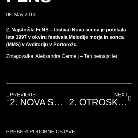
08. May 2014
2. Najstniški FeNS – festival
Nova scena je potekala
leta 1997 v okviru festivala Melodije morja in sonca
(MMS) v Avditoriju v
Portorož
u.
Zmagovalka: Aleksandra Čermelj – Teh petnajst let
PREVIOUS
NEXT
2. NOVA SCENA FENS
2. OTROŠKI FENS
PREBERI PODOBNE OBJAVE