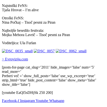
Najstniški FeNS:
Tjaša Hrovat – I’m alive
Otroški FeNS:
Nina Počkaj – Tisoč pesmi za Piran
Najboljše besedilo festivala:
Mojka Mehora Lavrič – Tisoč pesmi za Piran
Voditeljica: Ula Furlan
> Evrovizija.com
[posts-for-page cat_slug=’2011′ hide_images=’false’ num=’5′
read_more=’
Preberi več »’ show_full_posts=’false’ use_wp_excerpt=’true’
strip_html=’true’ hide_post_content=’false’ show_meta=’false’
show_title=’false’]
[youtube EaQl5sDHjSk 250 200]
Facebook-f
Instagram
Youtube
Whatsapp