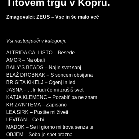
Titovem trgu v Kopru.
Zmagovalci: ZEUS – Vse in še malo več
Vsi nastopjaoči v kategoriji:
ALTRIDA CALLISTO – Besede
AMOR – Na obali
BAILY’S BEADS – Najin svet sanj
BLAŽ DROBNAK – S soncem obsijana
BRIGITA KIKELJ – Ogenj in led
JASNA – …In tudi če mi zrušiš svet
KATJA KLEMENC – Pozabit’ pa ne znam
KRIZA’N’TEMA – Zapisano
LEA SIRK – Pustite mi živeti
LEVITAN – Če bi…
MADOK – Se il giorno mi trova senza te
OBJEM – Soba je spet prazna