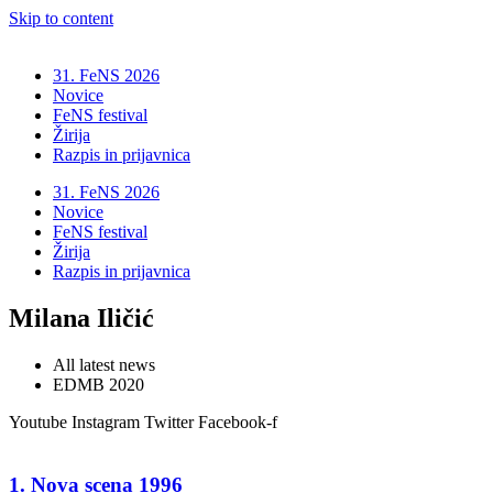
Skip to content
31. FeNS 2026
Novice
FeNS festival
Žirija
Razpis in prijavnica
31. FeNS 2026
Novice
FeNS festival
Žirija
Razpis in prijavnica
Milana Iličić
All latest news
EDMB 2020
Youtube
Instagram
Twitter
Facebook-f
1. Nova scena 1996