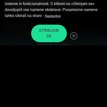
NAGRADE IN UVRSTITVE
sisteme in funkcionalnosti. S klikom na »Strinjam se«
dovoljuješ vse namene obdelave. Posamezne namene
01. 07. 2026
lahko izbiraš na strani -
Nastavitve
READ MORE ›
STRINJAM
SE
#NOVA SCENA
#NAJSTNIŠKI FENS
#OTROŠKI FENS
ZASEBNOST IN POGOJI UPORABE
COOKIE POLICY (EU)