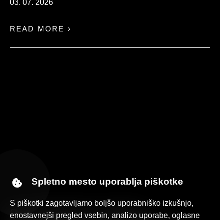
03. 07. 2026
READ MORE ›
Spletno mesto uporablja piškotke
S piškotki zagotavljamo boljšo uporabniško izkušnjo,
31. FESTIVAL FENS –
enostavnejši pregled vsebin, analizo uporabe, oglasne